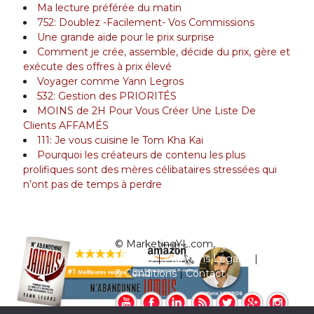
Ma lecture préférée du matin
752: Doublez -Facilement- Vos Commissions
Une grande aide pour le prix surprise
Comment je crée, assemble, décide du prix, gère et
exécute des offres à prix élevé
Voyager comme Yann Legros
532: Gestion des PRIORITÉS
MOINS de 2H Pour Vous Créer Une Liste De
Clients AFFAMÉS
111: Je vous cuisine le Tom Kha Kai
Pourquoi les créateurs de contenu les plus
prolifiques sont des mères célibataires stressées qui
n’ont pas de temps à perdre
© MarketingYL.com,
Qui est Yann
Legros?
|
Mentions Légales
|
Termes
& Conditions
|
Contact