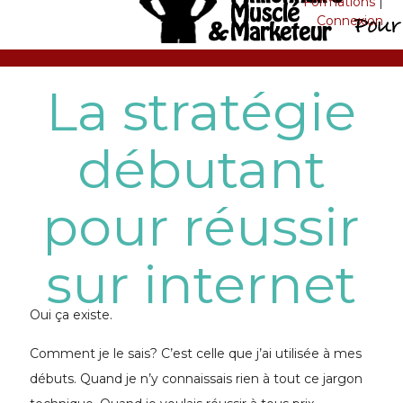
Formations
|
Connexion
La stratégie
débutant
pour réussir
sur internet
Oui ça existe.
Comment je le sais? C’est celle que j’ai utilisée à mes
débuts. Quand je n’y connaissais rien à tout ce jargon