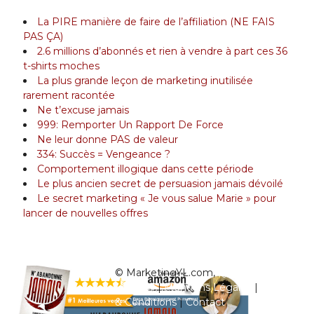
La PIRE manière de faire de l’affiliation (NE FAIS
PAS ÇA)
2.6 millions d’abonnés et rien à vendre à part ces 36
t-shirts moches
La plus grande leçon de marketing inutilisée
rarement racontée
Ne t’excuse jamais
999: Remporter Un Rapport De Force
Ne leur donne PAS de valeur
334: Succès = Vengeance ?
Comportement illogique dans cette période
Le plus ancien secret de persuasion jamais dévoilé
Le secret marketing « Je vous salue Marie » pour
lancer de nouvelles offres
© MarketingYL.com,
Qui est Yann
Legros?
|
Mentions Légales
|
Termes
& Conditions
|
Contact