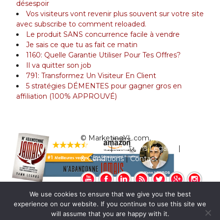
désespoir
Vos visiteurs vont revenir plus souvent sur votre site
avec subscribe to comment reloaded.
Le produit SANS concurrence facile à vendre
Je sais ce que tu as fait ce matin
1160: Quelle Garantie Utiliser Pour Tes Offres?
Il va quitter son job
791: Transformez Un Visiteur En Client
5 stratégies DÉMENTES pour gagner gros en
affiliation (100% APPROUVÉ)
© MarketingYL.com,
Qui est Yann
Legros?
|
Mentions Légales
|
Termes
& Conditions
|
Contact
We use cookies to ensure that we give you the best
experience on our website. If you continue to use this site we
will assume that you are happy with it.