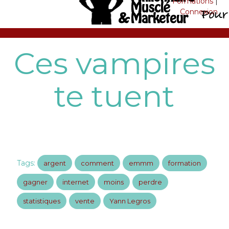
Formations
|
Connexion
Ces vampires
te tuent
Tags:
argent
comment
emmm
formation
gagner
internet
moins
perdre
statistiques
vente
Yann Legros