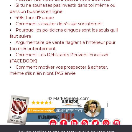
Si tu ne souhaites pas investir dans toi même ou
dans un business en ligne
496: Tour d’Europe
Comment s’assurer de réussir sur internet
Pourquoi les politiciens dingues sont les seuls qu’il
faut suivre
Argumentaire de vente flagrant à l’intérieur pour
ton mécontentement
Comment Les Débutants Peuvent Encaisser
(FACEBOOK)
Comment motiver vos prospecter à acheter,
même s’ils n’en n’ont PAS envie
© MarketingYL.com,
Qui est Yann
Legros?
|
Mentions Légales
|
Termes
& Conditions
|
Contact