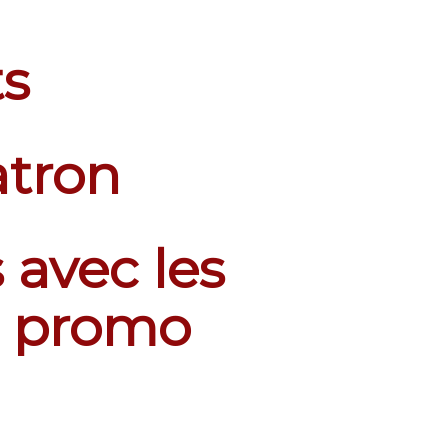
ts
atron
 avec les
a promo