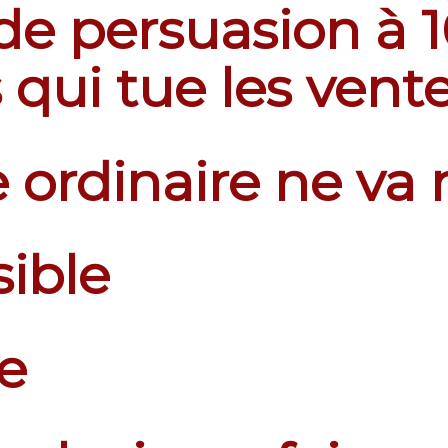
de persuasion à 
qui tue les vent
ordinaire ne va n
sible
le