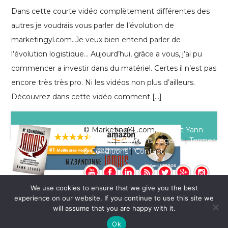
Dans cette courte vidéo complètement différentes des
autres je voudrais vous parler de l’évolution de
marketingyl.com. Je veux bien entend parler de
l’évolution logistique… Aujourd’hui, grâce a vous, j’ai pu
commencer a investir dans du matériel. Certes il n’est pas
encore très très pro. Ni les vidéos non plus d’ailleurs.
Découvrez dans cette vidéo comment […]
© MarketingYL.com,
Qui est Yann
Legros?
|
Mentions Légales
|
Termes
& Conditions
|
Contact
We use cookies to ensure that we give you the best
experience on our website. If you continue to use this site we
will assume that you are happy with it.
Ok