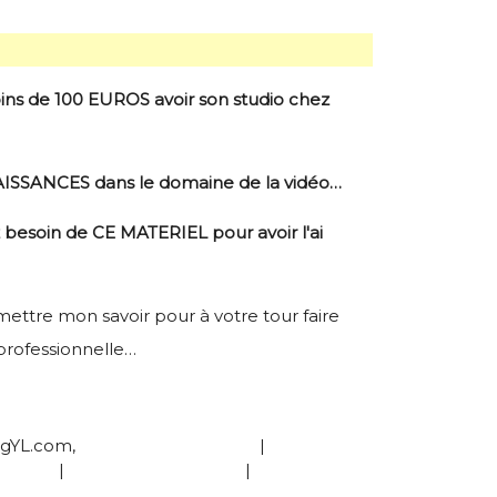
s de 100 EUROS avoir son studio chez
SSANCES dans le domaine de la vidéo…
 besoin de CE MATERIEL pour avoir l'ai
smettre mon savoir pour à votre tour faire
 professionnelle…
ngYL.com,
Qui est Yann Legros?
|
égales
|
Termes & Conditions
|