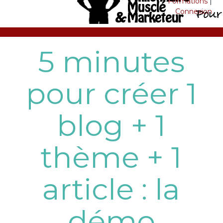
Formations
|
Connexion
5 minutes
pour créer 1
blog + 1
thème + 1
article : la
démo