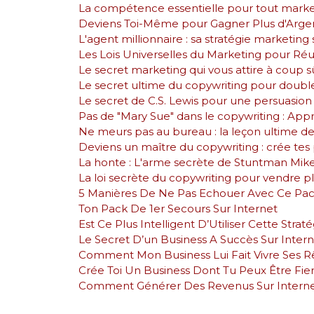
La compétence essentielle pour tout marketeu
Deviens Toi-Même pour Gagner Plus d'Arge
L'agent millionnaire : sa stratégie marketing
Les Lois Universelles du Marketing pour Réu
Le secret marketing qui vous attire à coup sû
Le secret ultime du copywriting pour double
Le secret de C.S. Lewis pour une persuasion i
Pas de "Mary Sue" dans le copywriting : Appr
Ne meurs pas au bureau : la leçon ultime d
Deviens un maître du copywriting : crée tes 
La honte : L'arme secrète de Stuntman Mike
La loi secrète du copywriting pour vendre p
5 Manières De Ne Pas Echouer Avec Ce Pa
Ton Pack De 1er Secours Sur Internet
Est Ce Plus Intelligent D’Utiliser Cette Strat
Le Secret D’un Business A Succès Sur Inter
Comment Mon Business Lui Fait Vivre Ses R
Crée Toi Un Business Dont Tu Peux Être Fie
Comment Générer Des Revenus Sur Interne