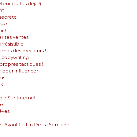
r (tu l'as déjà !)
nt
 secrète
ssir
r !
r tes ventes
rrésistible
ends des meilleurs !
e copywriting
propres tactiques !
 pour influencer
lus
ck
égie Sur Internet
net
êves
r
t Avant La Fin De La Semaine