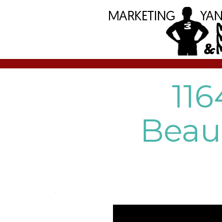
11
Beauc