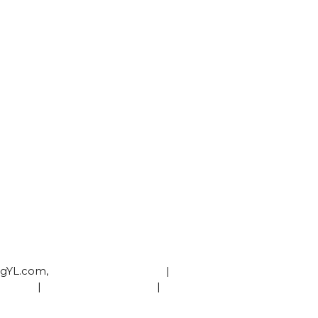
ngYL.com,
Qui est Yann Legros?
|
égales
|
Termes & Conditions
|