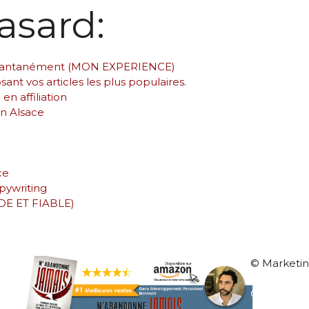
asard:
Instantanément (MON EXPERIENCE)
sant vos articles les plus populaires.
en affiliation
En Alsace
ce
pywriting
IDE ET FIABLE)
© Marketi
Mentions L
Contact